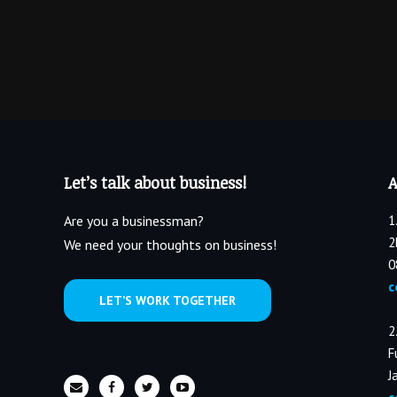
Let’s talk about business!
A
Are you a businessman?
1
2
We need your thoughts on business!
0
c
LET’S WORK TOGETHER
2
F
J