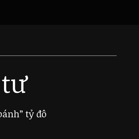
 tư
ánh” tỷ đô